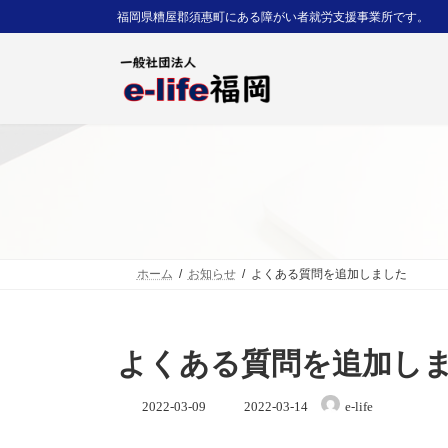
コ
ナ
福岡県糟屋郡須惠町にある障がい者就労支援事業所です。
ン
ビ
テ
ゲ
ン
ー
ツ
シ
へ
ョ
ス
ン
キ
に
ッ
移
プ
動
ホーム
お知らせ
よくある質問を追加しました
よくある質問を追加し
最
2022-03-09
2022-03-14
e-life
終
更