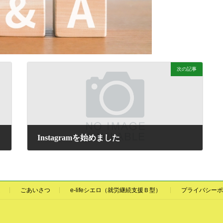
次の記事
Instagramを始めました
2022-03-22
ム
ごあいさつ
e-lifeシエロ（就労継続支援Ｂ型）
プライバシーポ