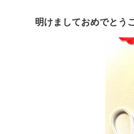
コ
ナ
ン
ビ
テ
ゲ
ン
ー
明けましておめでとう
ツ
シ
へ
ョ
ス
ン
キ
に
ッ
移
プ
動