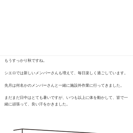
コ
ナ
ン
ビ
テ
ゲ
ン
ー
ツ
シ
へ
ョ
施設外作業
ス
ン
キ
に
ッ
移
こんにちは！
プ
動
もうすっかり秋ですね。
シエロでは新しいメンバーさんも増えて、毎日楽しく過ごしています。
先月は何名かのメンバーさんと一緒に施設外作業に行ってきました。
まだまだ日中はとても暑いですが、いつも以上に体を動かして、皆で一
緒に頑張って、良い汗をかきました。