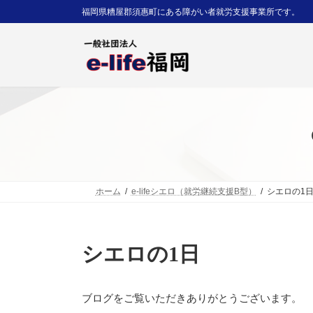
コ
ナ
福岡県糟屋郡須惠町にある障がい者就労支援事業所です。
ン
ビ
テ
ゲ
ン
ー
ツ
シ
へ
ョ
ス
ン
キ
に
ッ
移
プ
動
ホーム
e-lifeシエロ（就労継続支援B型）
シエロの1
シエロの1日
ブログをご覧いただきありがとうございます。